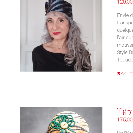
120,0
Envie d
transpo
quelque
l'air d
mouveme
Style B
Tocado
Ajouter
Tigry
175,0
Un Bére