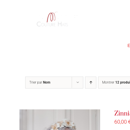
Passer
au
contenu
ACCUEIL
À PROPOS
Trier par
Nom
Montrer
12 produi
Zinni
60,00