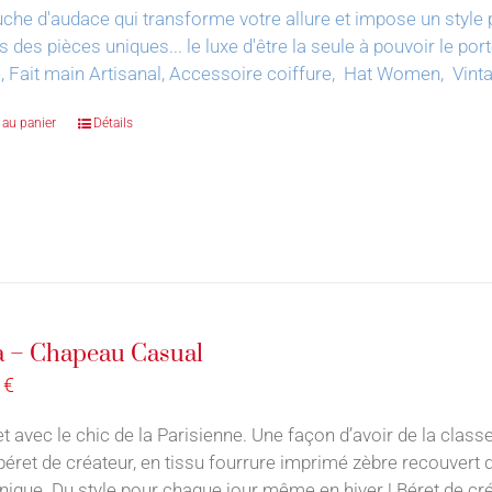
che d'audace qui transforme votre allure et impose un style 
s des pièces uniques... le luxe d'être la seule à pouvoir le por
, Fait main Artisanal, Accessoire coiffure, Hat Women, Vin
 au panier
Détails
 – Chapeau Casual
0
€
t avec le chic de la Parisienne. Une façon d’avoir de la classe
 béret de créateur, en tissu fourrure imprimé zèbre recouvert 
nique. Du style pour chaque jour même en hiver ! Béret de cr