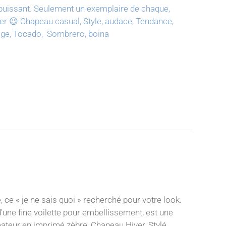
puissant.
Seulement un exemplaire de chaque,
ter 😉
Chapeau casual, Style, audace, Tendance,
tage, Tocado, Sombrero, boina
, ce « je ne sais quoi » recherché pour votre look.
d'une fine voilette pour embellissement, est une
éateur en imprimé zèbre, Chapeau Hiver, Stylé