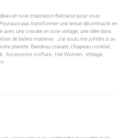
ndeau en soie inspiration Balinaise pour vous
k. Pourquoi pas transformer une tenue décontracté en
 avec une cravate en soie vintage, une idée dans
tiliser de belles matières. J'ai voulu me joindre à ce
otre planète. Bandeau cravate, Chapeau cocktail,
vité, Accessoire coiffure, Hat Women, Vintage,
cm
, ce « je ne sais quoi » recherché pour votre look.