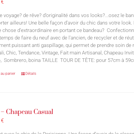
0
€
e voyage? de rêve? d'originalité dans vos looks?...osez le ba
rter ailleurs! Une belle façon d’avoir du chic dans votre loo
 chose d'extraordinaire en portant ce bandeau? Confectionné
u temps de faire du neuf avec de l'ancien, de recycler et de réu
nt puissant anti gaspillage, qui permet de prendre soin de n
ali, Chic, Tendance, Vintage, Fait main Artisanal, Chapeau In
, Sombrero, boina TAILLE TOUR DE TÊTE: pour 57cm à 59
 au panier
Détails
 – Chapeau Casual
0
€
t avec le chic de la Parisienne. Une façon d’avoir de la classe