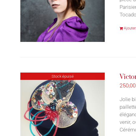
Parisie
Tocado
Ajouter
Victo
Stock épuisé
250,0
Jolie b
paillet
éléganc
venir, 
Cérémo