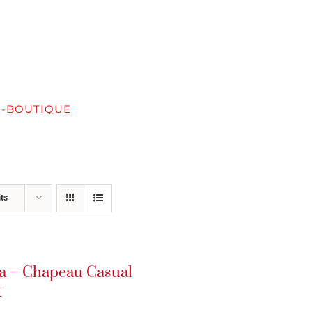
E-BOUTIQUE
SERVICES
FORMATION / ATELIER
ts
a – Chapeau Casual
€