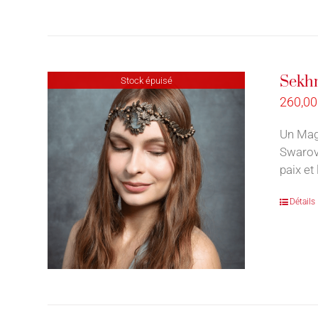
Sekhm
Stock épuisé
260,0
Un Mag
Swarovs
paix et 
Détails