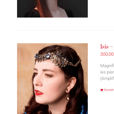
Isis 
300,0
Magnifi
les pie
(Amplif
Ajouter