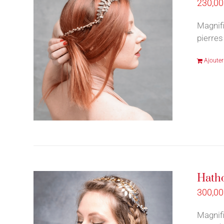
230,0
Magnifi
pierres
Ajouter
Hatho
300,0
Magnifi