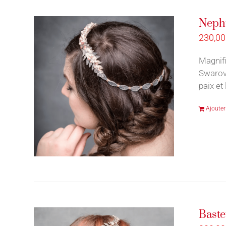
Nepht
230,0
Magnif
Swarovs
paix et 
Ajouter
Baste