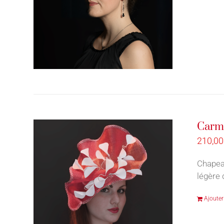
Carm
210,0
Chapeau
légère 
Ajouter