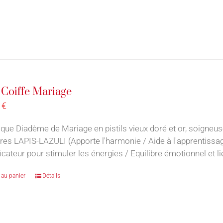
– Coiffe Mariage
0
€
que Diadème de Mariage en pistils vieux doré et or, soigneu
rres LAPIS-LAZULI (Apporte l'harmonie / Aide à l'apprentiss
icateur pour stimuler les énergies / Equilibre émotionnel et lie
 au panier
Détails