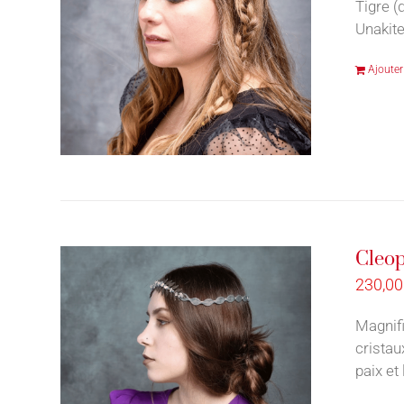
Tigre (
Unakite
Ajouter
Cleop
230,0
Magnif
cristau
paix et 