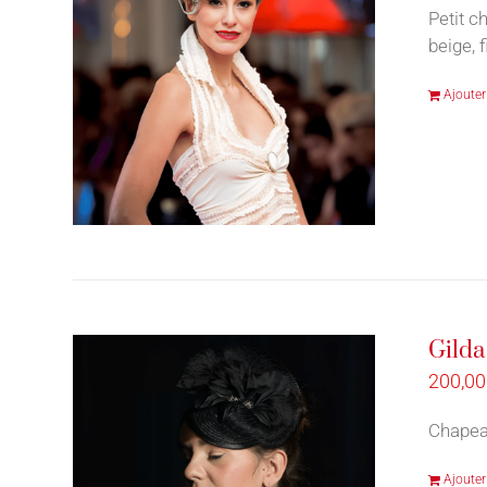
Petit c
beige, f
Ajouter
Gilda
200,0
Chapeau
Ajouter