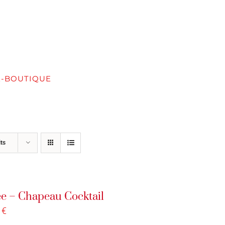
E-BOUTIQUE
SERVICES
FORMATION / ATELIER
ts
ée – Chapeau Cocktail
0
€