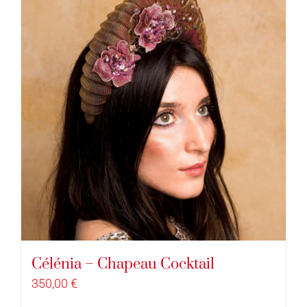
Célénia – Chapeau Cocktail
350,00
€