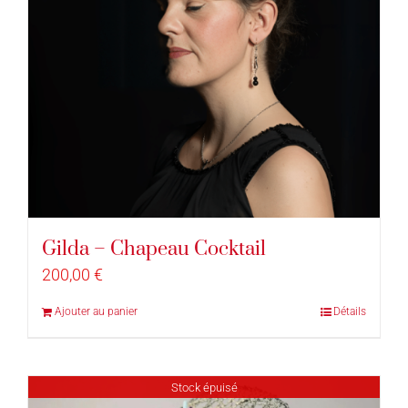
Gilda – Chapeau Cocktail
200,00
€
Ajouter au panier
Détails
Stock épuisé