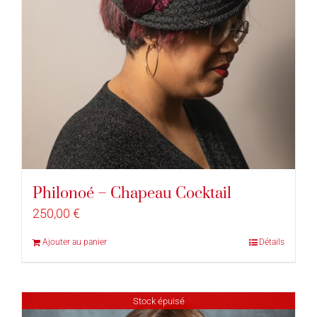
Philonoé – Chapeau Cocktail
250,00
€
Ajouter au panier
Détails
Stock épuisé