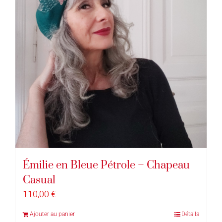
Émilie en Bleue Pétrole – Chapeau
Casual
110,00
€
Ajouter au panier
Détails