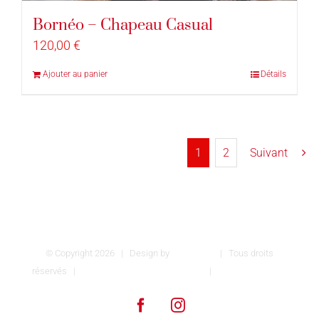
Bornéo – Chapeau Casual
120,00
€
Ajouter au panier
Détails
1
2
Suivant
© Copyright
2026 | Design by
INSPIROM
| Tous droits
réservés |
Conditions générales de vente
|
Mentions légales
Facebook
Instagram