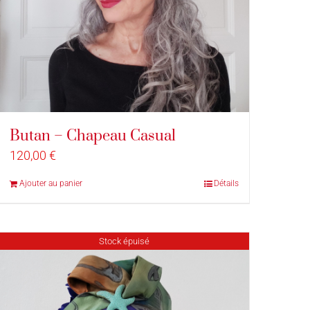
Butan – Chapeau Casual
120,00
€
Ajouter au panier
Détails
Stock épuisé