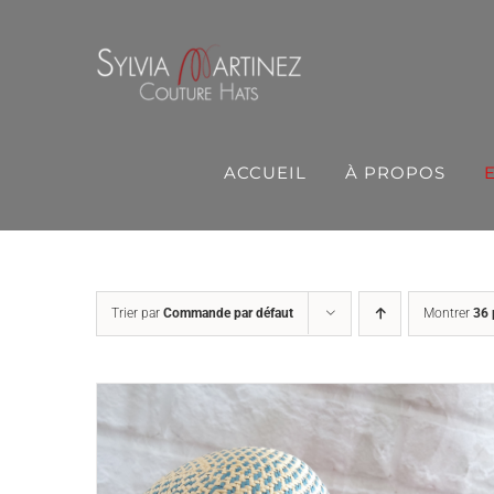
Passer
au
contenu
ACCUEIL
À PROPOS
Trier par
Commande par défaut
Montrer
36 