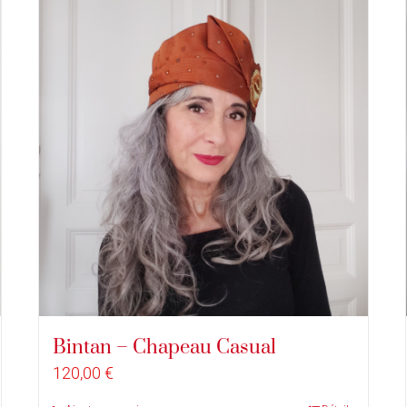
Bintan – Chapeau Casual
120,00
€