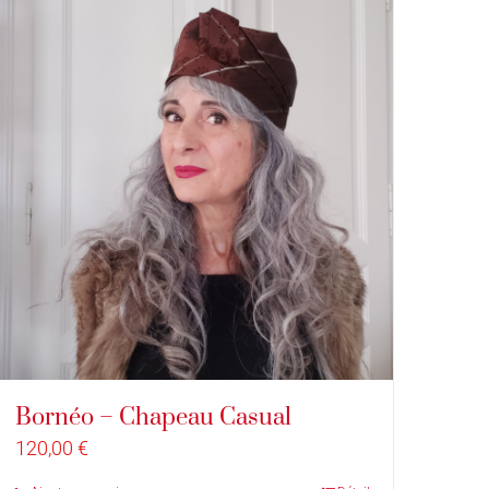
Bornéo – Chapeau Casual
120,00
€