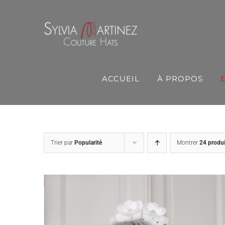
Passer
au
contenu
ACCUEIL
À PROPOS
Trier par
Popularité
Montrer
24 produi