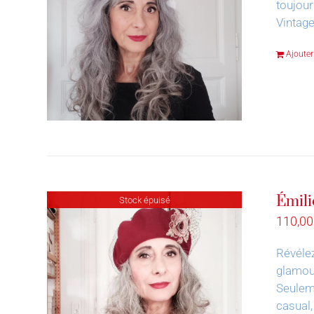
toujour
Vintage
Ajouter
Émili
Stock épuisé
110,0
Révélez
glamour
Seuleme
casual,