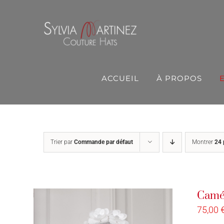
Passer
au
contenu
ACCUEIL
À PROPOS
Trier par
Commande par défaut
Montrer
24 
Camél
75,00