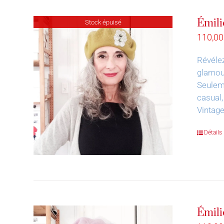
Émili
Stock épuisé
110,0
Révélez
glamour
Seuleme
casual,
Vintag
Détails
Émili