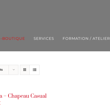
E-BOUTIQUE
SERVICES
FORMATION / ATELIER
ts
a – Chapeau Casual
€