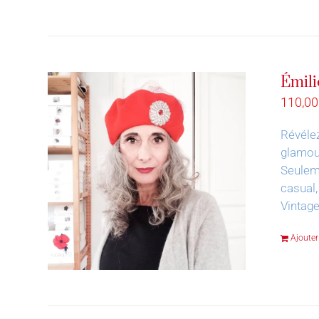
Émili
110,0
Révélez
glamour
Seuleme
casual,
Vintag
Ajouter