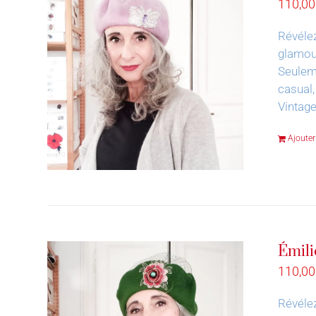
110,0
Révélez
glamour
Seuleme
casual,
Vintag
Ajouter
Émili
110,0
Révélez