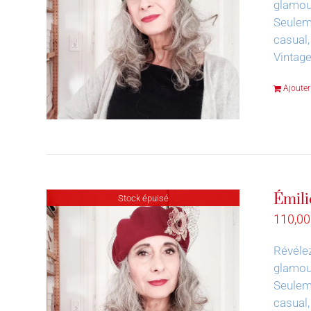
glamour
Seuleme
casual,
Vintag
Ajouter
Émili
Stock épuisé
110,0
Révélez
glamour
Seuleme
casual,