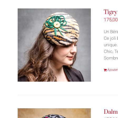
Tigry
175,0
Un Bére
Ce joli
unique.
Chic, T
Sombre
Ajouter
Dalm