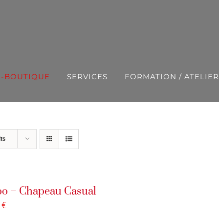
E-BOUTIQUE
SERVICES
FORMATION / ATELIER
ts
o – Chapeau Casual
0
€