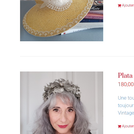
Ajouter
Plata
180,0
Une tou
toujour
Vintage
Ajouter