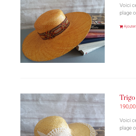
Voici c
plage o
Ajouter
Trigo
190,0
Voici c
plage o