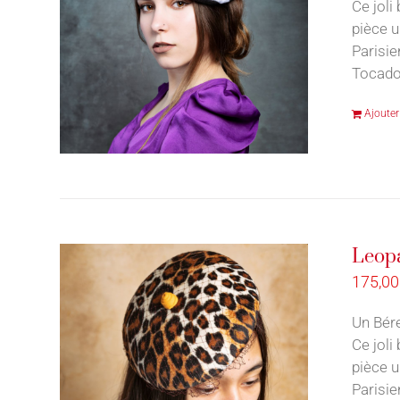
Ce joli
pièce u
Parisie
Tocado
Ajouter
Leop
175,0
Un Bére
Ce joli
pièce u
Parisie