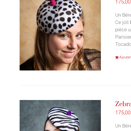
175,0
Un Bére
Ce joli
pièce u
Parisie
Tocado
Ajouter
Zebra
175,0
Un Bére