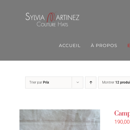
Passer
au
contenu
ACCUEIL
À PROPOS
Trier par
Prix
Montrer
12 produi
Camp
190,0