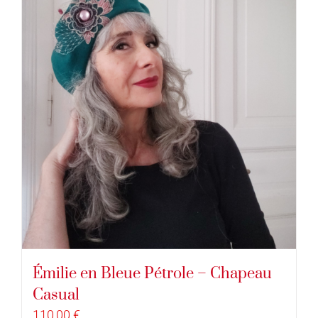
Émilie en Bleue Pétrole – Chapeau
Casual
110,00
€