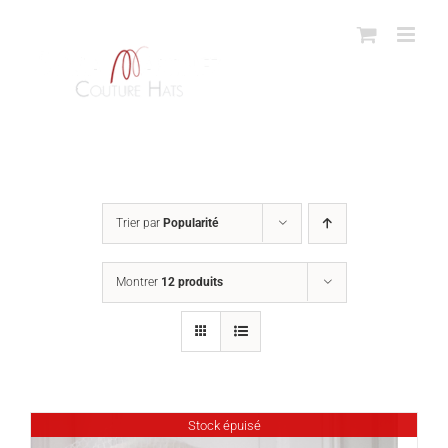
Passer
au
contenu
Trier par
Popularité
Montrer
12 produits
Stock épuisé