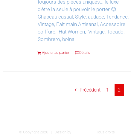
toujours des pièces uniques... le luxe
d'être la seule à pouvoir le porter 😉
Chapeau casual, Style, audace, Tendance,
Vintage, Fait main Artisanal, Accessoire
coiffure, Hat Women, Vintage, Tocado,
Sombrero, boina
Ajouter au panier
Détails
Précédent
1
2
© Copyright
2026 | Design by
INSPIROM
| Tous droits