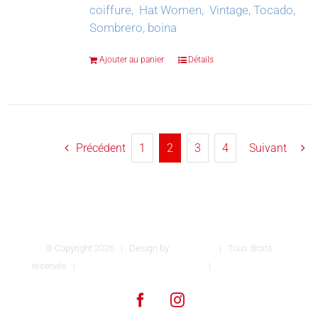
coiffure, Hat Women, Vintage, Tocado,
Sombrero, boina
Ajouter au panier
Détails
Précédent
1
2
3
4
Suivant
© Copyright
2026 | Design by
INSPIROM
| Tous droits
réservés |
Conditions générales de vente
|
Mentions légales
Facebook
Instagram