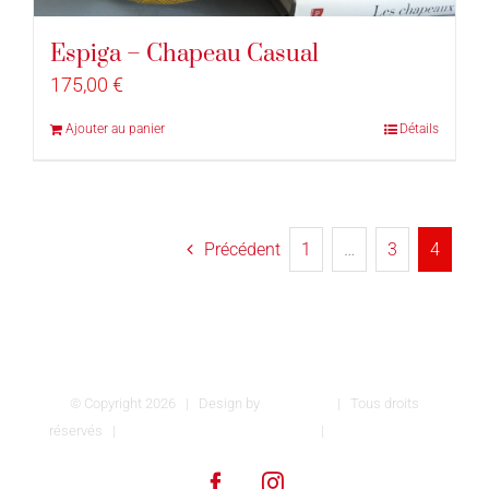
Espiga – Chapeau Casual
175,00
€
Ajouter au panier
Détails
Précédent
1
…
3
4
© Copyright
2026 | Design by
INSPIROM
| Tous droits
réservés |
Conditions générales de vente
|
Mentions légales
Facebook
Instagram