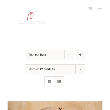
Passer
au
contenu
Trier par
Date
Montrer
12 produits