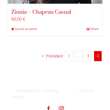
Zinnia – Chapeau Casual
60,00
€
Ajouter au panier
Détails
Précédent
1
…
3
4
© Copyright
2026 | Design by
INSPIROM
| Tous droits
réservés |
Conditions générales de vente
|
Mentions légales
Facebook
Instagram