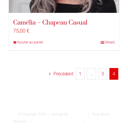
Camélia – Chapeau Casual
75,00
€
Ajouter au panier
Détails
Précédent
1
…
3
4
© Copyright
2026 | Design by
INSPIROM
| Tous droits
réservés |
Conditions générales de vente
|
Mentions légales