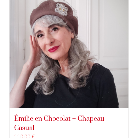
Émilie en Chocolat – Chapeau
Casual
110,00
€