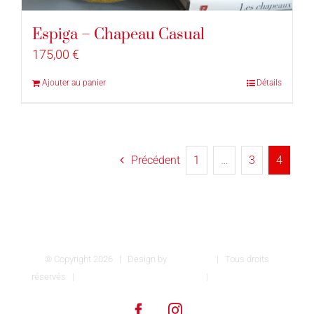
Espiga – Chapeau Casual
175,00
€
Ajouter au panier
Détails
Précédent
1
…
3
4
© Copyright
2026 | Design by
INSPIROM
| Tous droits
réservés |
Conditions générales de vente
|
Mentions légales
Facebook
Instagram