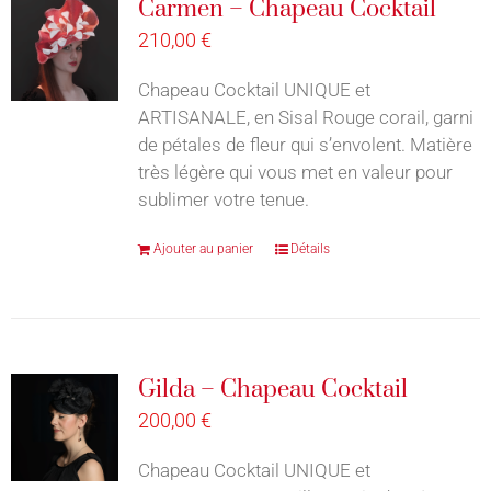
Carmen – Chapeau Cocktail
210,00
€
Chapeau Cocktail UNIQUE et
ARTISANALE, en Sisal Rouge corail, garni
de pétales de fleur qui s’envolent. Matière
très légère qui vous met en valeur pour
sublimer votre tenue.
Ajouter au panier
Détails
Gilda – Chapeau Cocktail
200,00
€
Chapeau Cocktail UNIQUE et