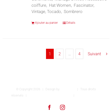
coiffure, Hat Women, Fascinator,
Vintage, Tocado, Sombrero
Ajouter au panier
Détails
1
2
…
4
Suivant
© Copyright
2026 | Design by
INSPIROM
| Tous droits
réservés |
Conditions générales de vente
|
Mentions légales
Facebook
Instagram