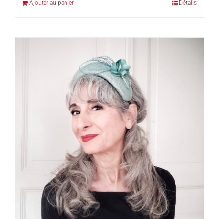
Ajouter au panier
Détails