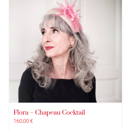
Flora – Chapeau Cocktail
160,00
€