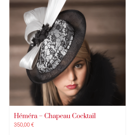
Héméra – Chapeau Cocktail
350,00
€