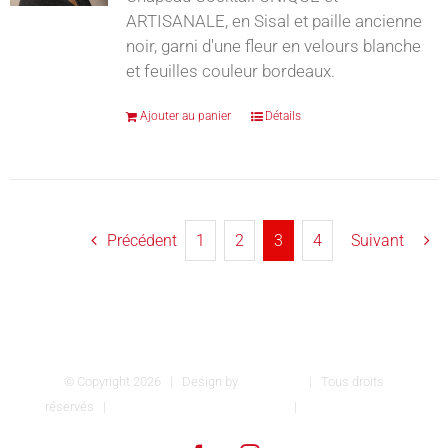
ARTISANALE, en Sisal et paille ancienne
noir, garni d'une fleur en velours blanche
et feuilles couleur bordeaux.
Ajouter au panier
Détails
Précédent
1
2
3
4
Suivant
© Copyright
2026 | Design by
INSPIROM
| Tous droits
réservés |
Conditions générales de vente
|
Mentions légales