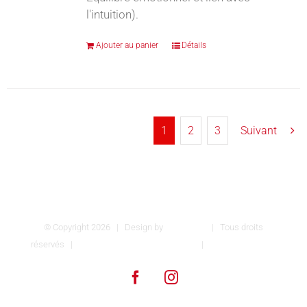
l'intuition).
Ajouter au panier
Détails
1
2
3
Suivant
© Copyright
2026 | Design by
INSPIROM
| Tous droits
réservés |
Conditions générales de vente
|
Mentions légales
Facebook
Instagram