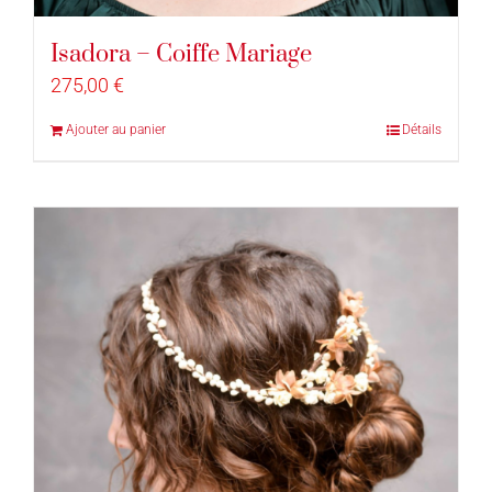
Isadora – Coiffe Mariage
275,00
€
Ajouter au panier
Détails