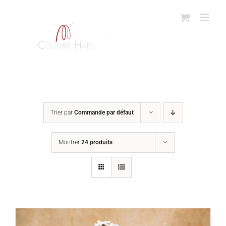
Passer
au
contenu
Trier par
Commande par défaut
Montrer
24 produits