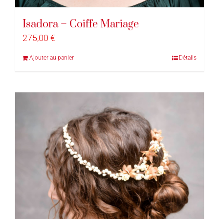
Isadora – Coiffe Mariage
275,00
€
Ajouter au panier
Détails