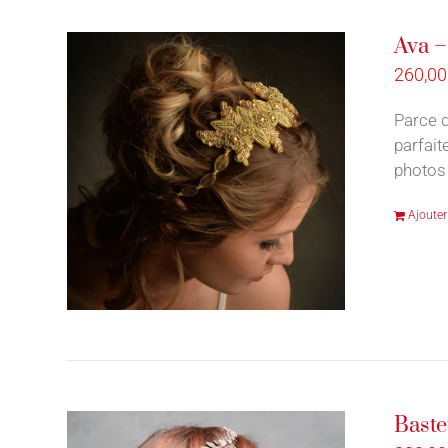
Ava –
260,0
Parce q
parfait
photos 
Ajouter
Baste