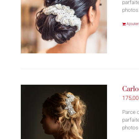
parfait
photos 
Ajouter
Carlo
175,0
Parce q
parfait
photos 