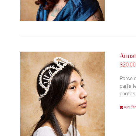
Anast
320,0
Parce q
parfait
photos d
Ajouter