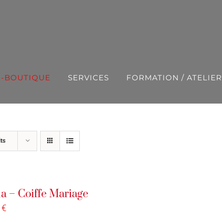
E-BOUTIQUE
SERVICES
FORMATION / ATELIER
ts
a – Coiffe Mariage
0
€