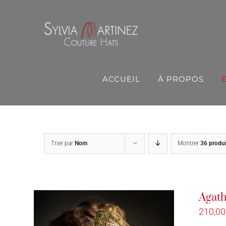
Passer
au
contenu
ACCUEIL
À PROPOS
Trier par
Nom
Montrer
36 produi
Agath
210,0