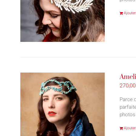
Ajouter
Ameli
270,0
Parce q
parfait
photos d
Ajouter