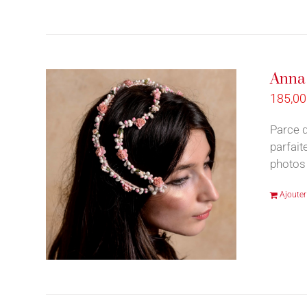
Anna 
185,0
Parce q
parfait
photos 
Ajouter