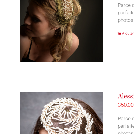
Parce q
parfait
photos 
Ajouter
Aless
350,0
Parce q
parfait
photos 