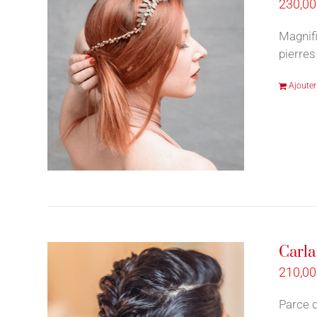
230,0
Magnifi
pierres
Ajouter
Carla
210,0
Parce q