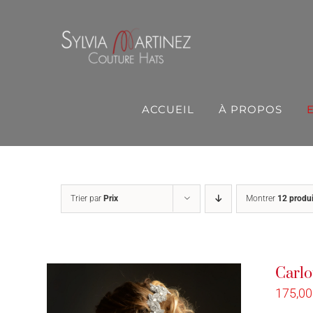
Passer
au
contenu
ACCUEIL
À PROPOS
Trier par
Prix
Montrer
12 produi
Carlo
175,0