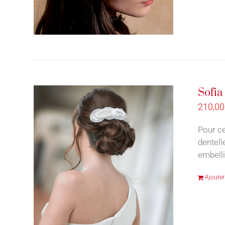
Sofia
210,0
Pour ce
dentell
embelli
Ajouter