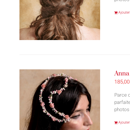
Ajouter
Anna 
185,0
Parce q
parfait
photos 
Ajouter