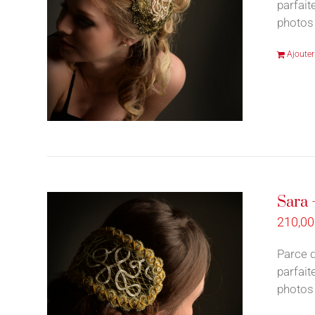
parfait
photos 
Ajouter
Sara 
210,0
Parce q
parfait
photos 