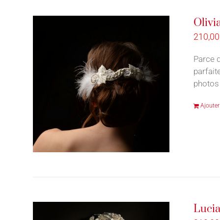
Olivi
210,0
Parce q
parfait
photos 
Ajouter
Lucia