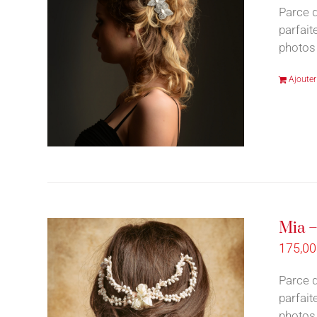
Parce q
parfait
photos 
Ajouter
Mia –
175,0
Parce q
parfait
photos 