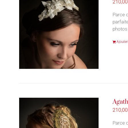
210,0
Parce q
parfait
photos 
Ajouter
Agath
210,0
Parce q