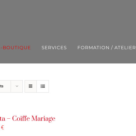
E-BOUTIQUE
SERVICES
FORMATION / ATELIER
ts
ta – Coiffe Mariage
0
€