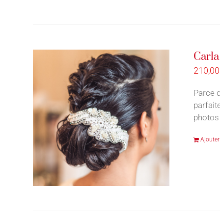
Carla
210,0
Parce q
parfait
photos 
Ajouter