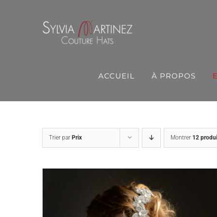
Passer
au
contenu
ACCUEIL
À PROPOS
Trier par
Prix
Montrer
12 produi