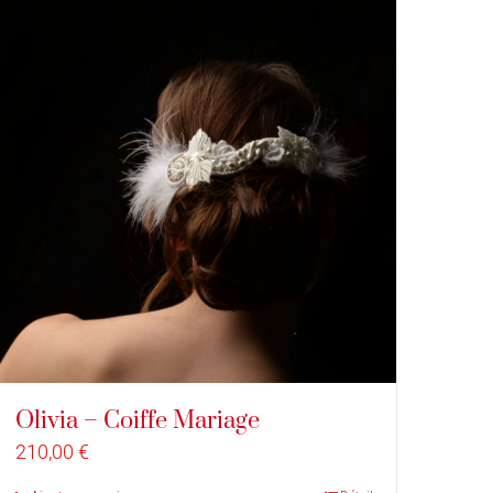
Olivia – Coiffe Mariage
210,00
€