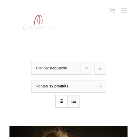
Passer
au
contenu
Trier par
Popularité
Montrer
12 produits