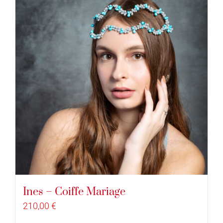
Ines – Coiffe Mariage
210,00
€