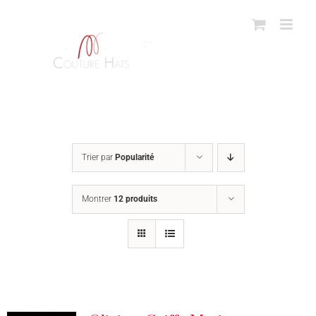
Passer
au
contenu
Trier par
Popularité
Montrer
12 produits