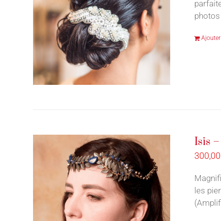
parfait
photos 
Ajouter
Isis 
300,0
Magnifi
les pie
(Amplif