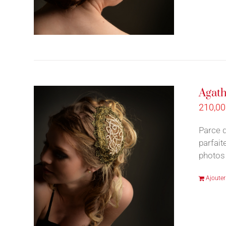
Agath
210,0
Parce q
parfait
photos 
Ajouter