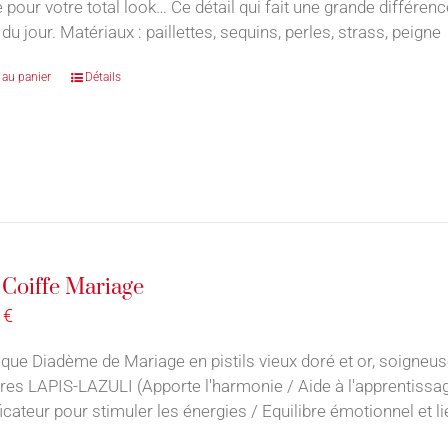
e pour votre total look… Ce détail qui fait une grande différe
du jour. Matériaux : paillettes, sequins, perles, strass, peign
 au panier
Détails
– Coiffe Mariage
0
€
que Diadème de Mariage en pistils vieux doré et or, soigneu
rres LAPIS-LAZULI (Apporte l'harmonie / Aide à l'apprentiss
icateur pour stimuler les énergies / Equilibre émotionnel et lie