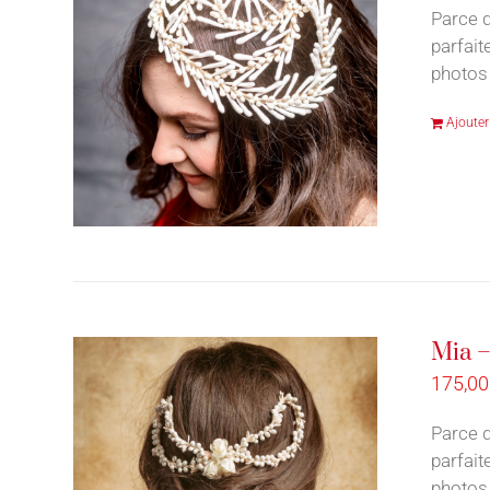
Parce q
parfait
photos 
Ajouter
Mia –
175,0
Parce q
parfait
photos 