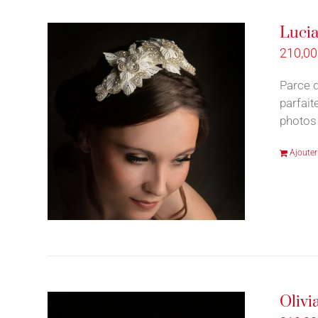
Lucia
210,0
Parce q
parfait
photos 
Ajouter
Olivi