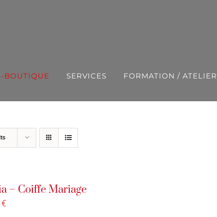
E-BOUTIQUE
SERVICES
FORMATION / ATELIER
ts
ia – Coiffe Mariage
0
€