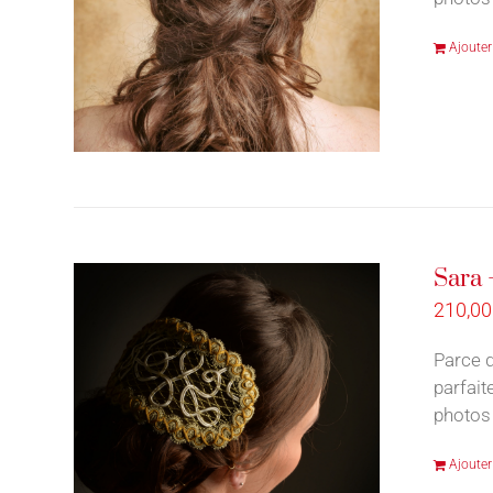
Ajouter
Sara 
210,0
Parce q
parfait
photos 
Ajouter