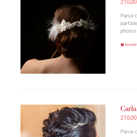
210,0
Parce q
parfait
photos 
Ajouter
Carla
210,0
Parce q