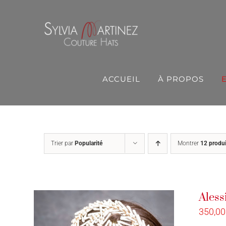
Passer
au
contenu
ACCUEIL
À PROPOS
Trier par
Popularité
Montrer
12 produi
Aless
350,0