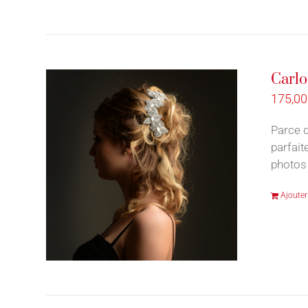
Carlo
175,0
Parce q
parfait
photos 
Ajouter