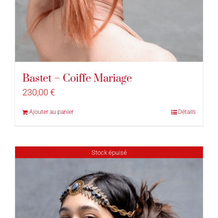
Bastet – Coiffe Mariage
230,00
€
Ajouter au panier
Détails
Stock épuisé