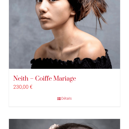
Neith – Coiffe Mariage
230,00
€
Détails