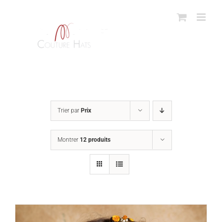
Passer
au
contenu
Trier par
Prix
Montrer
12 produits