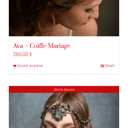
Ava – Coiffe Mariage
260,00
€
Ajouter au panier
Détails
Stock épuisé