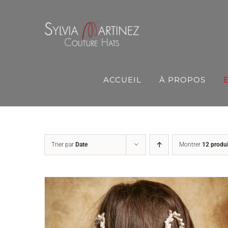
Passer
au
contenu
ACCUEIL
À PROPOS
Trier par
Date
Montrer
12 produi