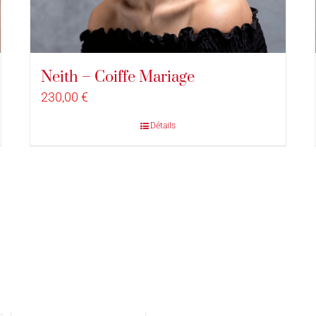
Neith – Coiffe Mariage
230,00
€
Détails
vés |
Conditions générales de vente
|
Mentions légales