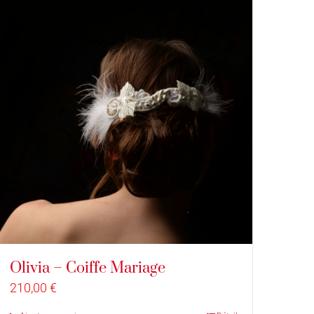
Olivia – Coiffe Mariage
210,00
€