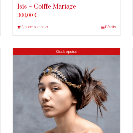
Isis – Coiffe Mariage
300,00
€
Ajouter au panier
Détails
Stock épuisé