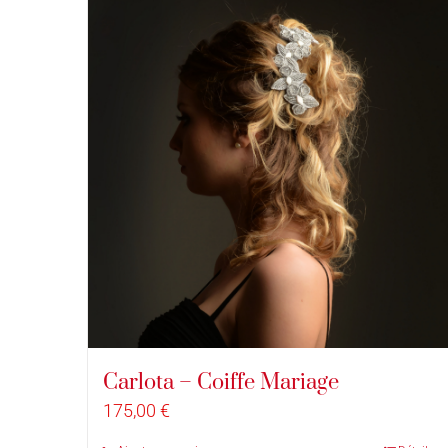
Carlota – Coiffe Mariage
175,00
€