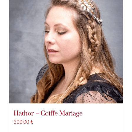
Hathor – Coiffe Mariage
300,00
€