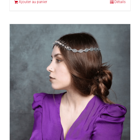
Ajouter au panier
Détails