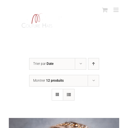
Passer
au
contenu
Trier par
Date
Montrer
12 produits