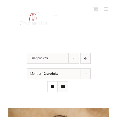
Passer
au
contenu
Trier par
Prix
Montrer
12 produits