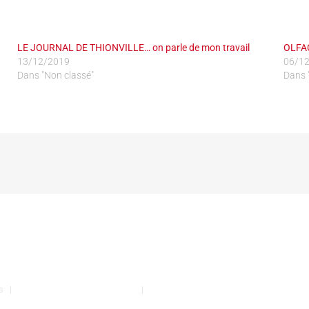
LE JOURNAL DE THIONVILLE… on parle de mon travail
OLFA
13/12/2019
06/1
Dans "Non classé"
Dans 
vés |
Conditions générales de vente
|
Mentions légales