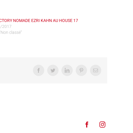
CTORY NOMADE EZRI KAHN AU HOUSE 17
2/2017
"Non classé"
Facebook
Twitter
LinkedIn
Pinterest
Email
Facebook
Instagram