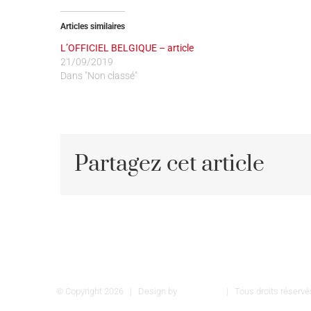
Articles similaires
L’OFFICIEL BELGIQUE – article
21/09/2019
Dans "Non classé"
Partagez cet article
© Copyright
2026 | Design by
INSPIROM
| Tous droits réser