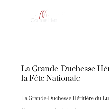
Passer
au
contenu
ACCUEIL
À PROPOS
La Grande-Duchesse Héri
la Fête Nationale
La Grande-Duchesse Héritière du Lux