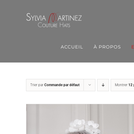
Passer
au
contenu
ACCUEIL
À PROPOS
Trier par
Commande par défaut
Montrer
12 