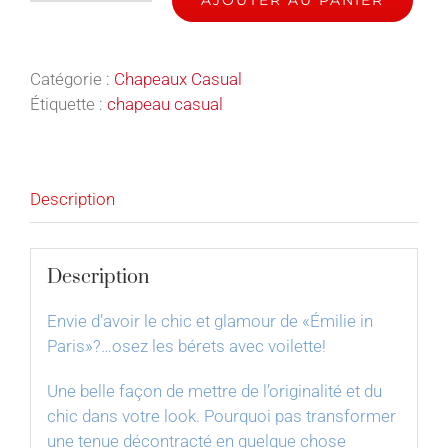
quantité
de
Émilie
Catégorie :
Chapeaux Casual
en
Étiquette :
chapeau casual
green
-
Chapeau
Casual
Description
Description
Envie d’avoir le chic et glamour de «Émilie in
Paris»?…osez les bérets avec voilette!
Une belle façon de mettre de l’originalité et du
chic dans votre look. Pourquoi pas transformer
une tenue décontracté en quelque chose