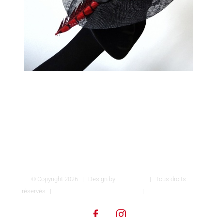
© Copyright
2026 | Design by
INSPIROM
| Tous droits
réservés |
Conditions générales de vente
|
Mentions légales
Facebook
Instagram