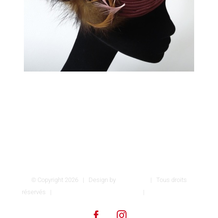
© Copyright
2026 | Design by
INSPIROM
| Tous droits
réservés |
Conditions générales de vente
|
Mentions légales
Facebook
Instagram