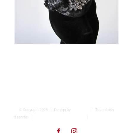
© Copyright
2026 | Design by
INSPIROM
| Tous droits
réservés |
Conditions générales de vente
|
Mentions légales
Facebook
Instagram