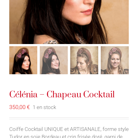
Célénia – Chapeau Cocktail
350,00
€
1 en stock
Coiffe Cocktail UNIQUE et ARTISANALE, forme style
Tudor en soie Bordeau et crin frisée doré, garni de