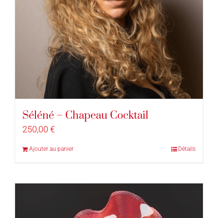
Séléné – Chapeau Cocktail
250,00
€
Ajouter au panier
Détails