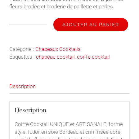
fleurs brodée et broderie de paillette et perles.
AJOUTER AU PANIER
quantité
de
Célénia
Catégorie :
Chapeaux Cocktails
-
Étiquettes :
chapeau cocktail
,
coiffe cocktail
Chapeau
Cocktail
Description
Description
Coiffe Cocktail UNIQUE et ARTISANALE, forme
style Tudor en soie Bordeau et crin frisée doré,