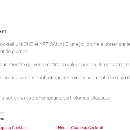
ion
ktail UNIQUE et ARTISANALE, une joli coiffe à porter sur le c
nt de plumes.
que modèle qui vous mettra en valeur pour sublimer votre ten
 créations sont confectionnées minutieusement à la main dan
 sisal, crin, rose, champagne, vert, plumes, élastique
res
apeau Cocktail
Héra – Chapeau Cocktail