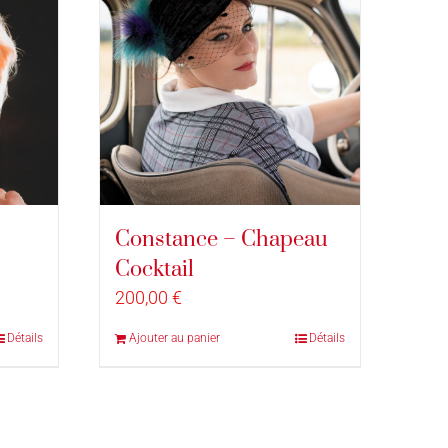
Constance – Chapeau
Cocktail
200,00
€
Détails
Ajouter au panier
Détails