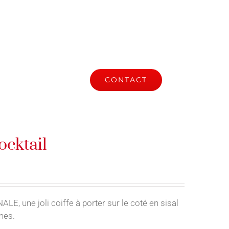
S
ACTUALITÉ
CONTACT
cktail
, une joli coiffe à porter sur le coté en sisal
mes.