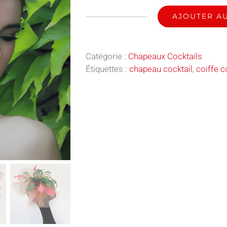
AJOUTER AU
quantité
de
Théia
Catégorie :
Chapeaux Cocktails
-
Étiquettes :
chapeau cocktail
,
coiffe c
Chapeau
Cocktail