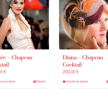
tée – Chapeau
Diana – Chapeau
tail
Cocktail
00
€
200,00
€
er au panier
Détails
Ajouter au panier