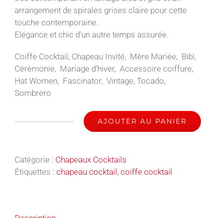
arrangement de spirales grises claire pour cette
touche contemporaine.
Elégance et chic d’un autre temps assurée.
Coiffe Cocktail, Chapeau Invité, Mère Mariée, Bibi,
Cérémonie, Mariage d’hiver, Accessoire coiffure,
Hat Women, Fascinator, Vintage, Tocado,
Sombrero
AJOUTER AU PANIER
quantité
de
Infinity
Catégorie :
Chapeaux Cocktails
-
Étiquettes :
chapeau cocktail
,
coiffe cocktail
Chapeau
Cocktail
Description