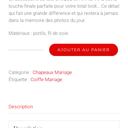
touche finale parfaite pour votre total look… Ce détail
qui fait une grande différence et qui restera à jamais
dans la mémoire des photos du jour.
Matériaux : pistils, fil de soie.
AJOUTER AU PANIER
quantité
de
Ines
Catégorie :
Chapeaux Mariage
-
Étiquette :
Coiffe Mariage
Coiffe
Mariage
Description