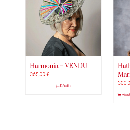
Harmonia – VENDU
Hath
Mar
365,00
€
300,
Détails
Ajout