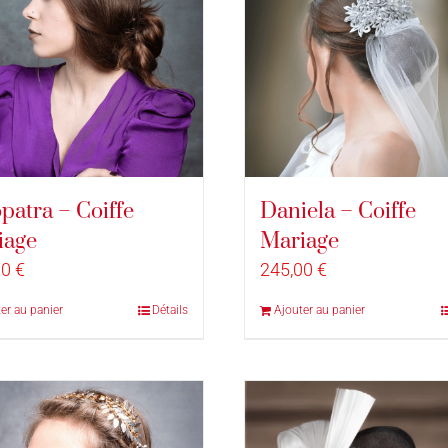
patra – Coiffe
Daniela – Coiffe
iage
Mariage
00
€
245,00
€
er au panier
Détails
Ajouter au panier