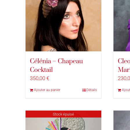
Célénia – Chapeau
Cleo
Cocktail
Mar
350,00
€
230,
Ajouter au panier
Détails
Ajout
Stock épuisé