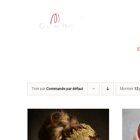
Passer
au
contenu
ACCUEIL
À PROPOS
Trier par
Commande par défaut
Montrer
12 