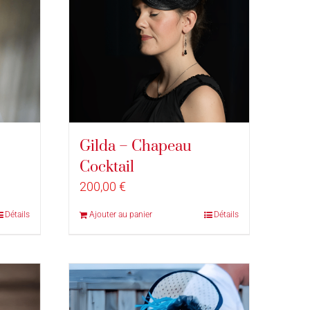
Gilda – Chapeau
Cocktail
200,00
€
Détails
Ajouter au panier
Détails