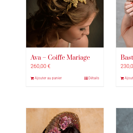
Ava – Coiffe Mariage
Bast
260,00
€
230,
Ajouter au panier
Détails
Ajout