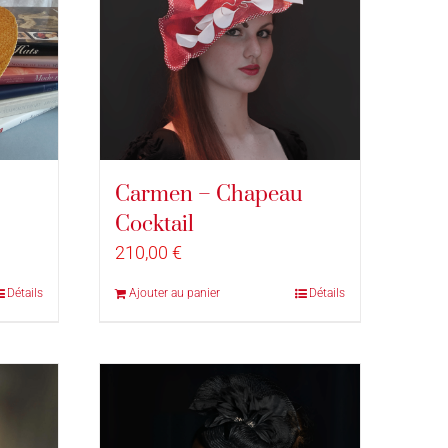
Carmen – Chapeau
Cocktail
210,00
€
Détails
Ajouter au panier
Détails