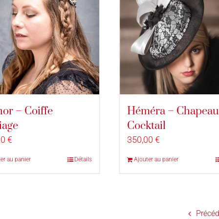
or – Coiffe
Héméra – Chapeau
iage
Cocktail
00
€
350,00
€
er au panier
Détails
Ajouter au panier
Précéd