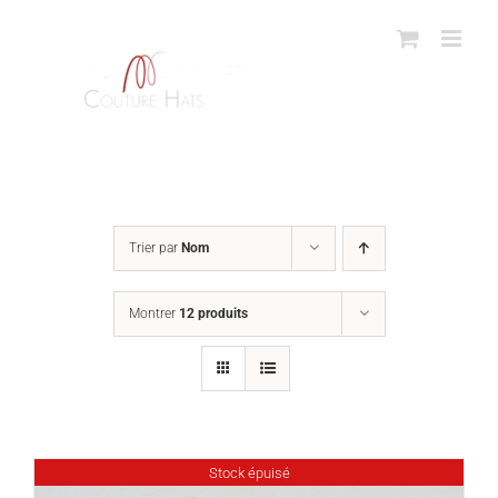
Passer
au
contenu
Trier par
Nom
Montrer
12 produits
Stock épuisé