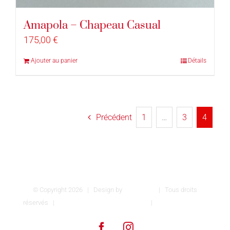
Amapola – Chapeau Casual
175,00
€
Ajouter au panier
Détails
Précédent
1
…
3
4
© Copyright
2026 | Design by
INSPIROM
| Tous droits
réservés |
Conditions générales de vente
|
Mentions légales
Facebook
Instagram