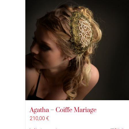
Agatha – Coiffe Mariage
210,00
€