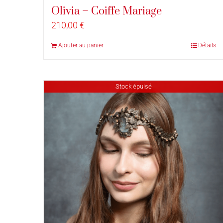
Olivia – Coiffe Mariage
210,00
€
Ajouter au panier
Détails
Stock épuisé