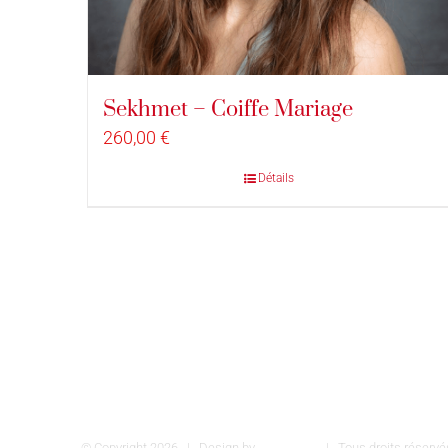
Sekhmet – Coiffe Mariage
260,00
€
Détails
© Copyright
2026 | Design by
INSPIROM
| Tous droits réser